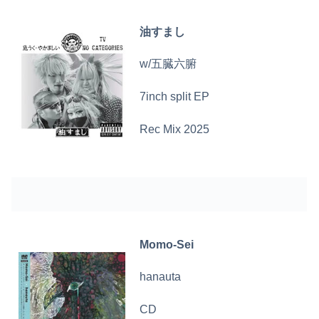
油すまし
w/五臓六腑
7inch split EP
Rec Mix 2025
Momo-Sei
hanauta
CD