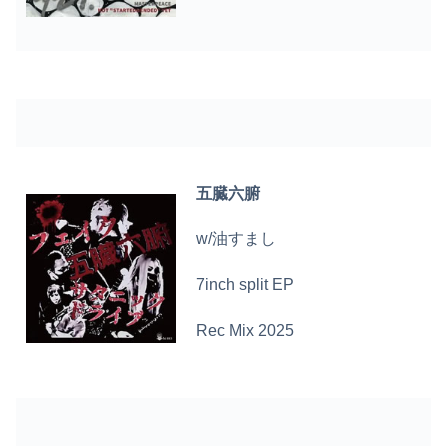
五臓六腑
w/油すまし
7inch split EP
Rec Mix 2025