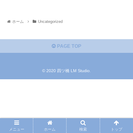
ホーム
Uncategorized
PAGE TOP
© 2020 四ツ橋 LM Studio.
メニュー
ホーム
検索
トップ